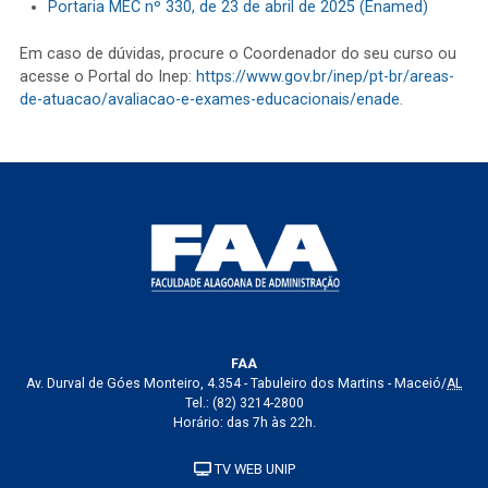
Portaria MEC nº 330, de 23 de abril de 2025 (Enamed)
Em caso de dúvidas, procure o Coordenador do seu curso ou
acesse o Portal do Inep:
https://www.gov.br/inep/pt-br/areas-
de-atuacao/avaliacao-e-exames-educacionais/enade
.
FAA
Av. Durval de Góes Monteiro, 4.354 - Tabuleiro dos Martins - Maceió/
AL
Tel.:
(82) 3214-2800
Horário: das 7h às 22h.
TV WEB UNIP