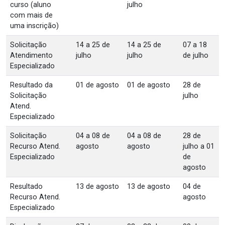
curso (aluno
julho
com mais de
uma inscrição)
Solicitação
14 a 25 de
14 a 25 de
07 a 18
Atendimento
julho
julho
de julho
Especializado
Resultado da
01 de agosto
01 de agosto
28 de
Solicitação
julho
Atend.
Especializado
Solicitação
04 a 08 de
04 a 08 de
28 de
Recurso Atend.
agosto
agosto
julho a 01
Especializado
de
agosto
Resultado
13 de agosto
13 de agosto
04 de
Recurso Atend.
agosto
Especializado